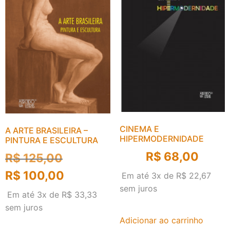
CINEMA E
A ARTE BRASILEIRA –
HIPERMODERNIDADE
PINTURA E ESCULTURA
R$
68,00
R$
125,00
R$
100,00
Em até 3x de
R$
22,67
sem juros
Em até 3x de
R$
33,33
sem juros
Adicionar ao carrinho