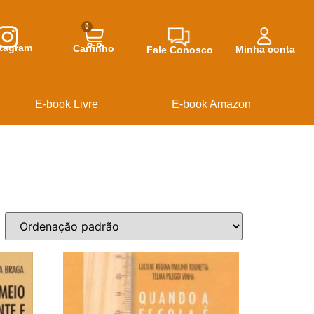
0
stagram
Carrinho
Minha conta
Fale Conosco
E-book Livre
E-book Amazon