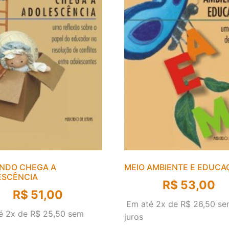
NDO CHEGA A
MEIO AMBIENTE E EDUCA
ESCÊNCIA
R$
53,00
R$
51,00
Em até 2x de
R$
26,50
se
é 2x de
R$
25,50
sem
juros