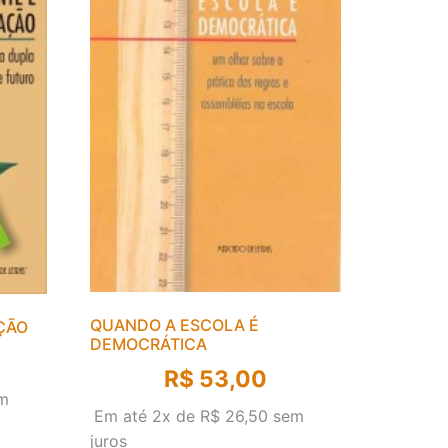
QUANDO A ESCOLA É
ÇÃO
DEMOCRÁTICA
R$
53,00
m
Em até 2x de
R$
26,50
sem
juros