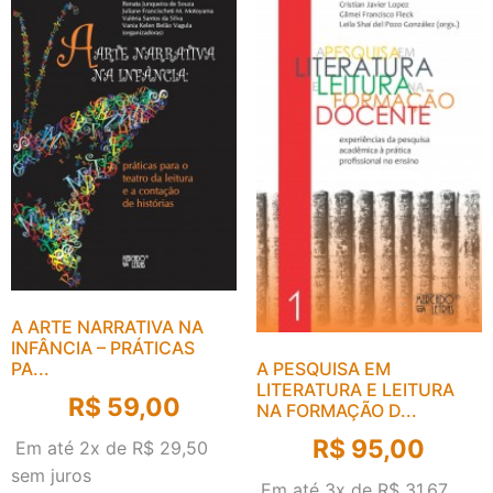
A ARTE NARRATIVA NA
INFÂNCIA – PRÁTICAS
A PESQUISA EM
PA...
LITERATURA E LEITURA
R$
59,00
NA FORMAÇÃO D...
R$
95,00
Em até 2x de
R$
29,50
sem juros
Em até 3x de
R$
31,67