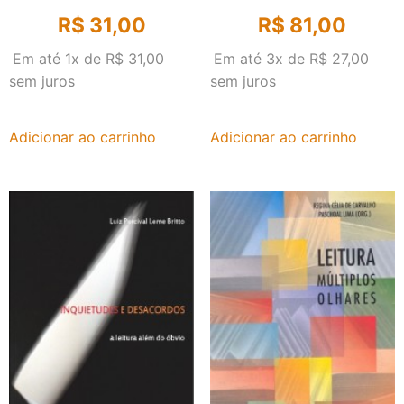
R$
31,00
R$
81,00
Em até 1x de
R$
31,00
Em até 3x de
R$
27,00
sem juros
sem juros
Adicionar ao carrinho
Adicionar ao carrinho