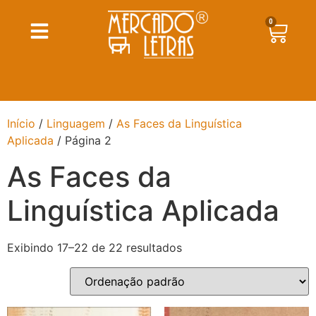
0
Início
/
Linguagem
/
As Faces da Linguística
Aplicada
/ Página 2
As Faces da
Linguística Aplicada
Exibindo 17–22 de 22 resultados