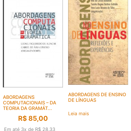
ABORDAGENS DE ENSINO
ABORDAGENS
DE LÍNGUAS
COMPUTACIONAIS – DA
TEORIA DA GRAMÁT...
Leia mais
R$
85,00
Em até 3x de
R$
28,33