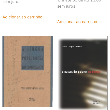
Em até 3x de
R$
23,00
sem juros
sem juros
Adicionar ao carrinho
Adicionar ao carrinho