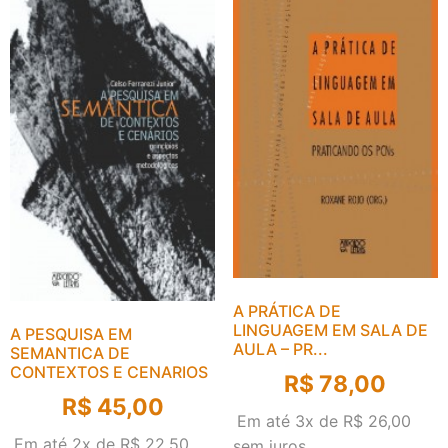
A PRÁTICA DE
LINGUAGEM EM SALA DE
A PESQUISA EM
AULA – PR...
SEMANTICA DE
CONTEXTOS E CENARIOS
R$
78,00
R$
45,00
Em até 3x de
R$
26,00
Em até 2x de
R$
22,50
sem juros