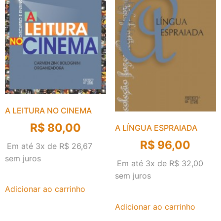
A LEITURA NO CINEMA
R$
80,00
A LÍNGUA ESPRAIADA
R$
96,00
Em até 3x de
R$
26,67
sem juros
Em até 3x de
R$
32,00
sem juros
Adicionar ao carrinho
Adicionar ao carrinho