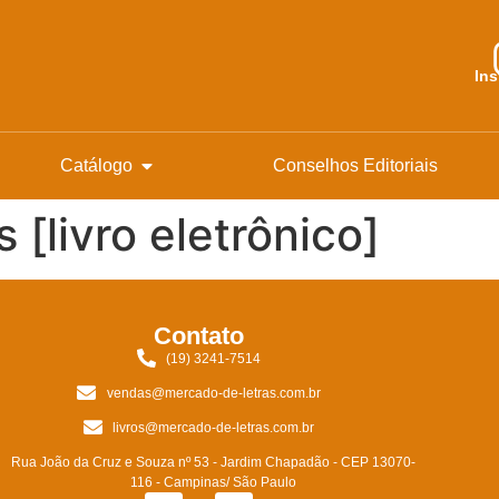
In
Catálogo
Conselhos Editoriais
 [livro eletrônico]
Contato
(19) 3241-7514
vendas@mercado-de-letras.com.br
livros@mercado-de-letras.com.br
Rua João da Cruz e Souza nº 53 - Jardim Chapadão - CEP 13070-
116 - Campinas/ São Paulo