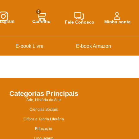
0
stagram
Carrinho
Minha conta
Fale Conosco
E-book Livre
E-book Amazon
Categorias Principais
Arte, História da Arte
Ciências Sociais
Crítica e Teoria Literária
Educação
Linguagem