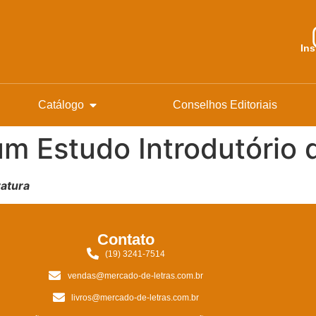
In
Catálogo
Conselhos Editoriais
m Estudo Introdutório d
ratura
Contato
(19) 3241-7514
vendas@mercado-de-letras.com.br
livros@mercado-de-letras.com.br