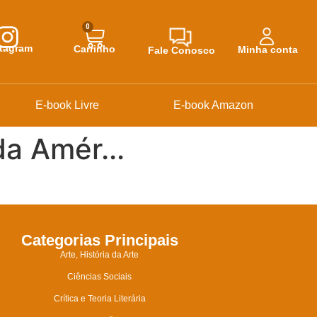
0
stagram
Carrinho
Minha conta
Fale Conosco
E-book Livre
E-book Amazon
a Amér...
Categorias Principais
Arte, História da Arte
Ciências Sociais
Crítica e Teoria Literária