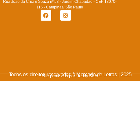
Rua João da Cruz e Souza nº 53 - Jardim Chapadão - CEP 13070-
116 - Campinas/ São Paulo
Todos os direitos reservados à Mercado de Letras | 2025
Site produzido por:
Today Sites