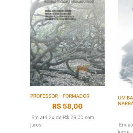
PROFESSOR – FORMADOR
UM BA
NARRA
R$
58,00
Em até 2x de
R$
29,00
sem
juros
Em at
juros