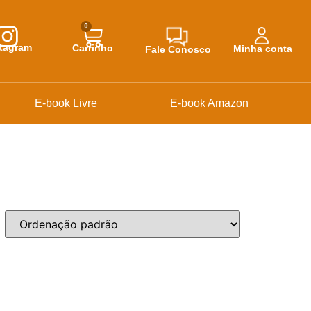
0
stagram
Carrinho
Minha conta
Fale Conosco
E-book Livre
E-book Amazon