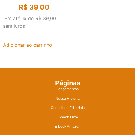
R$
39,00
Em até 1x de
R$
39,00
sem juros
Adicionar ao carrinho
Páginas
Lançamentos
Nossa História
Conselhos Editoriais
E-book Livre
E-book Amazon