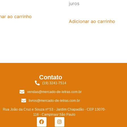
juros
nar ao carrinho
Adicionar ao carrinho
Contato
(19) 3241-7514
vendas@mercado-de-letras.com.br
livros@mercado-de-letras.com.br
Rua João da Cruz e Souza nº 53 - Jardim Chapadão - CEP 13070-
116 - Campinas/ São Paulo