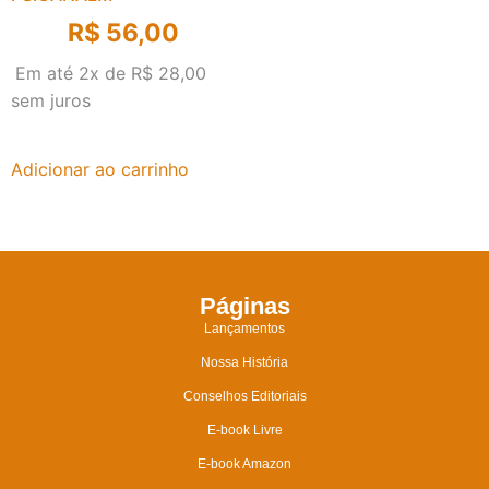
R$
56,00
Em até 2x de
R$
28,00
sem juros
Adicionar ao carrinho
Páginas
Lançamentos
Nossa História
Conselhos Editoriais
E-book Livre
E-book Amazon