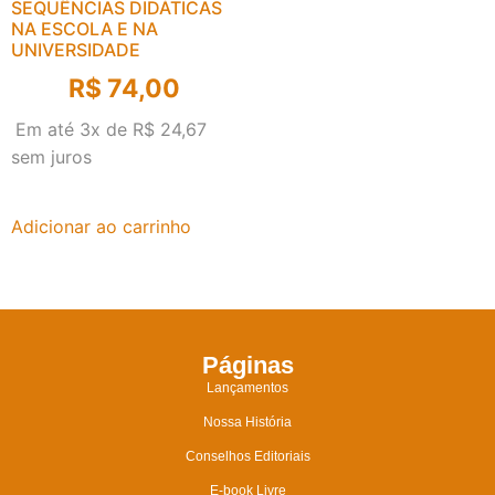
SEQUÊNCIAS DIDÁTICAS
NA ESCOLA E NA
UNIVERSIDADE
R$
74,00
Em até 3x de
R$
24,67
sem juros
Adicionar ao carrinho
Páginas
Lançamentos
Nossa História
Conselhos Editoriais
E-book Livre