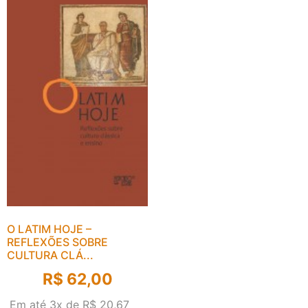
O LATIM HOJE –
REFLEXÕES SOBRE
CULTURA CLÁ...
R$
62,00
Em até 3x de
R$
20,67