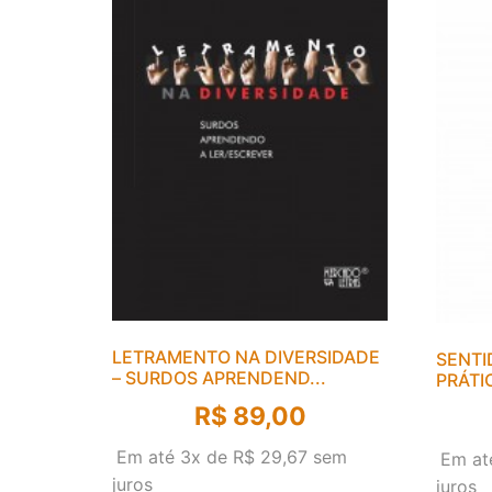
LETRAMENTO NA DIVERSIDADE
SENTI
– SURDOS APRENDEND...
PRÁTI
R$
89,00
Em até 3x de
R$
29,67
sem
Em at
juros
juros