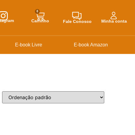
0
stagram
Carrinho
Minha conta
Fale Conosco
E-book Livre
E-book Amazon