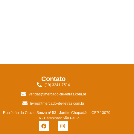
Contato
(19) 3241-7514
vendas@mercado-de-letras.com.br
livros@mercado-de-letras.com.br
Rua João da Cruz e Souza nº 53 - Jardim Chapadão - CEP 13070-
116 - Campinas/ São Paulo