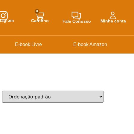
0
stagram
Carrinho
Minha conta
Fale Conosco
E-book Livre
E-book Amazon