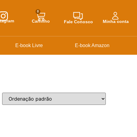
0
stagram
Carrinho
Minha conta
Fale Conosco
E-book Livre
E-book Amazon