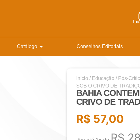
In
Catálogo
Conselhos Editoriais
Início
/
Educação
/
Pós-Críti
SOB O CRIVO DE TRADIÇ
BAHIA CONTEM
CRIVO DE TRA
R$
57,00
R$
28
Em até 2x de