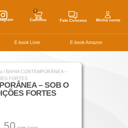
0
stagram
Carrinho
Minha conta
Fale Conosco
E-book Livre
E-book Amazon
ca
/ BAHIA CONTEMPORÂNEA –
ÕES FORTES
PORÂNEA – SOB O
DIÇÕES FORTES
,50
sem juros