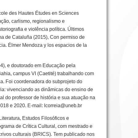
École des Hautes Études en Sciences
ução, carlismo, regionalismo e
toriografia e violência política. Últimos
mínima de Cataluña (2015), Con permiso de
ncia. Élmer Mendoza y los espacios de la
04), e doutorado em Educação pela
Bahia, campus VI (Caetité) trabalhando com
ia. Foi coordenadora do subprojeto do
ria: vivenciando as dinâmicas do ensino de
al do professor de história e sua atuação na
2018 e 2020. E-mail: lcorreia@uneb.br
teratura, Estudos Filosóficos e
rograma de Crítica Cultural, com mestrado e
rivos culturais (BRICS). Tem publicado nos