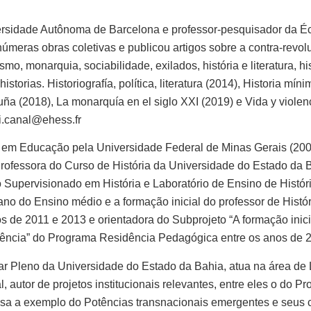
versidade Autônoma de Barcelona e professor-pesquisador da 
úmeras obras coletivas e publicou artigos sobre a contra-revol
mo, monarquia, sociabilidade, exilados, história e literatura, his
 historias. Historiografía, política, literatura (2014), Historia 
ña (2018), La monarquía en el siglo XXI (2019) e Vida y viole
di.canal@ehess.fr
o em Educação pela Universidade Federal de Minas Gerais (20
rofessora do Curso de História da Universidade do Estado da 
 Supervisionado em História e Laboratório de Ensino de Histór
ano do Ensino médio e a formação inicial do professor de Histó
s de 2011 e 2013 e orientadora do Subprojeto “A formação inici
docência” do Programa Residência Pedagógica entre os anos de 
r Pleno da Universidade do Estado da Bahia, atua na área de Li
 autor de projetos institucionais relevantes, entre eles o do P
sa a exemplo do Potências transnacionais emergentes e seus c