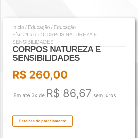
Início
/
Educação
/
Educação
Física/Lazer
/ CORPOS NATUREZA E
SENSIBILIDADES
CORPOS NATUREZA E
SENSIBILIDADES
R$
260,00
R$
86,67
Em até 3x de
sem juros
Detalhes do parcelamento