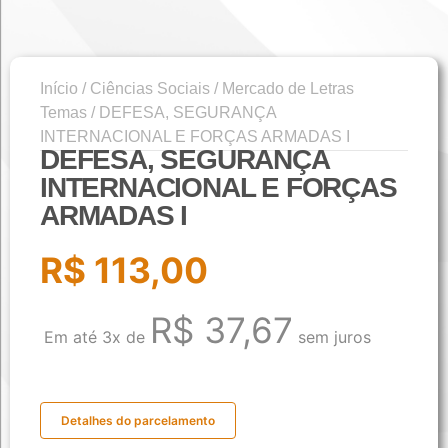
Início
/
Ciências Sociais
/
Mercado de Letras
Temas
/ DEFESA, SEGURANÇA
INTERNACIONAL E FORÇAS ARMADAS I
DEFESA, SEGURANÇA
INTERNACIONAL E FORÇAS
ARMADAS I
R$
113,00
R$
37,67
Em até 3x de
sem juros
Detalhes do parcelamento