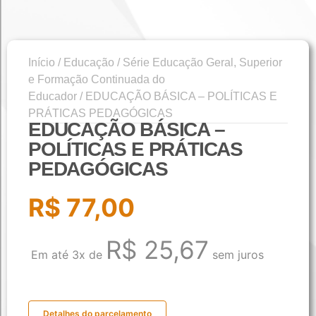
Início
/
Educação
/
Série Educação Geral, Superior
e Formação Continuada do
Educador
/ EDUCAÇÃO BÁSICA – POLÍTICAS E
PRÁTICAS PEDAGÓGICAS
EDUCAÇÃO BÁSICA –
POLÍTICAS E PRÁTICAS
PEDAGÓGICAS
R$
77,00
R$
25,67
Em até 3x de
sem juros
Detalhes do parcelamento