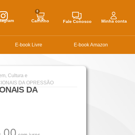
0
stagram
Carrinho
Minha conta
Fale Conosco
E-book Livre
E-book Amazon
m, Cultura e
CIONAIS DA OPRESSÃO
ONAIS DA
,00
sem juros