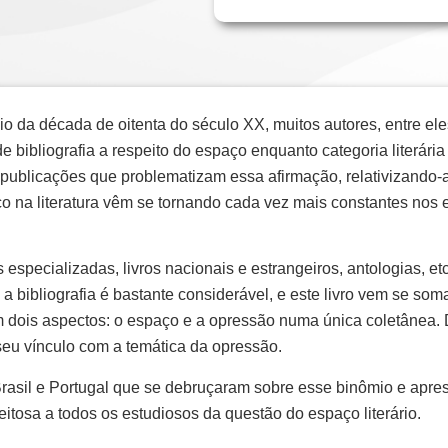
o da década de oitenta do século XX, muitos autores, entre el
de bibliografia a respeito do espaço enquanto categoria literár
publicações que problematizam essa afirmação, relativizando
o na literatura vêm se tornando cada vez mais constantes nos es
as especializadas, livros nacionais e estrangeiros, antologias,
 a bibliografia é bastante considerável, e este livro vem se so
m dois aspectos: o espaço e a opressão numa única coletânea. 
 seu vínculo com a temática da opressão.
asil e Portugal que se debruçaram sobre esse binômio e apres
itosa a todos os estudiosos da questão do espaço literário.