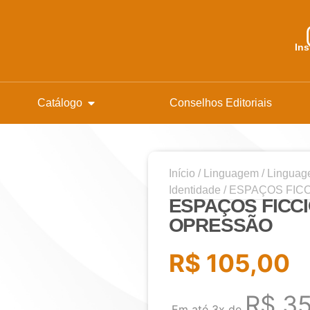
In
Catálogo
Conselhos Editoriais
Início
/
Linguagem
/
Linguage
Identidade
/ ESPAÇOS FIC
ESPAÇOS FICCI
OPRESSÃO
R$
105,00
R$
35
Em até 3x de