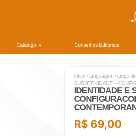
In
Catálogo
Conselhos Editoriais
Início
/
Linguagem
/
Linguíst
SUBJETIVIDADE – CON
IDENTIDADE E 
CONFIGURACO
CONTEMPORA
R$
69,00