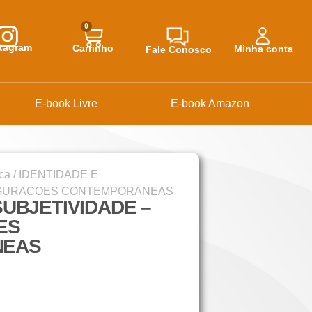
0
stagram
Carrinho
Minha conta
Fale Conosco
E-book Livre
E-book Amazon
ica
/ IDENTIDADE E
FIGURACOES CONTEMPORANEAS
SUBJETIVIDADE –
ES
NEAS