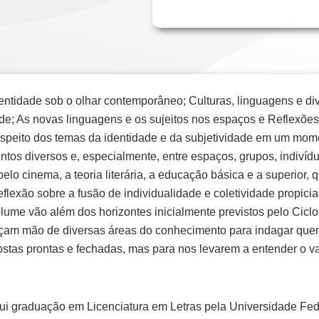
entidade sob o olhar contemporâneo; Culturas, linguagens e di
de; As novas linguagens e os sujeitos nos espaços e Reflexões 
espeito dos temas da identidade e da subjetividade em um m
entos diversos e, especialmente, entre espaços, grupos, indivíd
o cinema, a teoria literária, a educação básica e a superior, q
flexão sobre a fusão de individualidade e coletividade propicia
olume vão além dos horizontes inicialmente previstos pelo Cic
lançam mão de diversas áreas do conhecimento para indagar qu
ostas prontas e fechadas, mas para nos levarem a entender o v
sui graduação em Licenciatura em Letras pela Universidade Fed