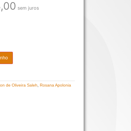
,00
sem juros
inho
on de Oliveira Saleh
,
Rosana Apolonia