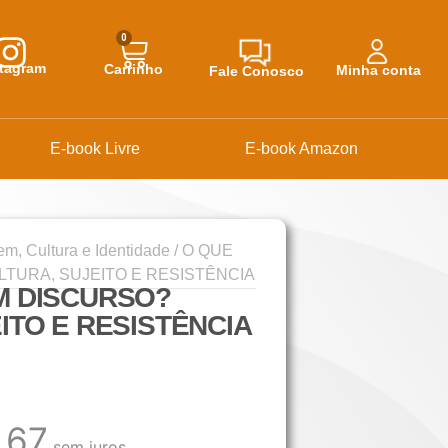
0
stagram
Carrinho
Minha conta
Fale Conosco
E-book Livre
E-book Amazon
m, Cultura e Identidade
/ O QUE
TURA, SUJEITO E RESISTÊNCIA
M DISCURSO?
ITO E RESISTÊNCIA
,67
sem juros