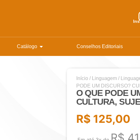
In
Catálogo
Conselhos Editoriais
Início
/
Linguagem
/
Linguage
PODE UM DISCURSO? CUL
O QUE PODE U
CULTURA, SUJE
R$
125,00
R$
41
Em até 3x de