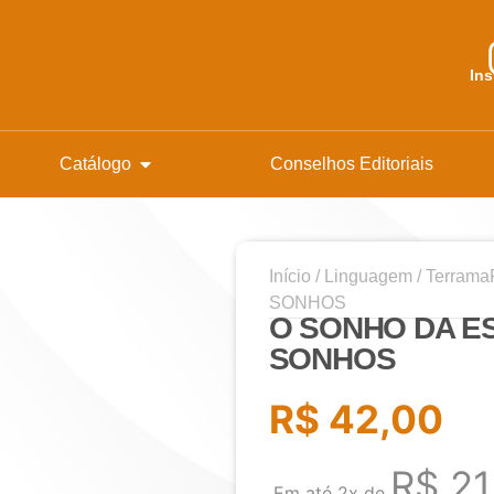
In
Catálogo
Conselhos Editoriais
Início
/
Linguagem
/
Terrama
SONHOS
O SONHO DA E
SONHOS
R$
42,00
R$
21
Em até 2x de