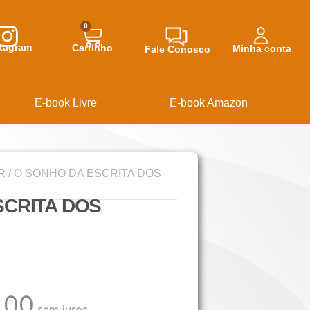
0
stagram
Carrinho
Minha conta
Fale Conosco
E-book Livre
E-book Amazon
R
/ O SONHO DA ESCRITA DOS
SCRITA DOS
,00
sem juros