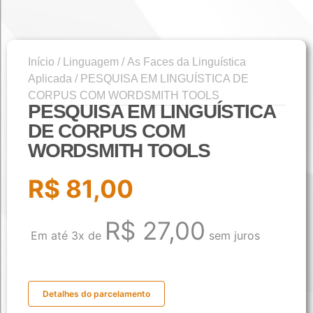
Início
/
Linguagem
/
As Faces da Linguística
Aplicada
/ PESQUISA EM LINGUÍSTICA DE
CORPUS COM WORDSMITH TOOLS
PESQUISA EM LINGUÍSTICA
DE CORPUS COM
WORDSMITH TOOLS
R$
81,00
R$
27,00
Em até 3x de
sem juros
Detalhes do parcelamento