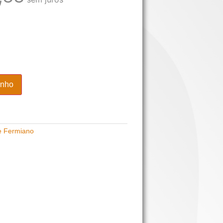
inho
e Fermiano