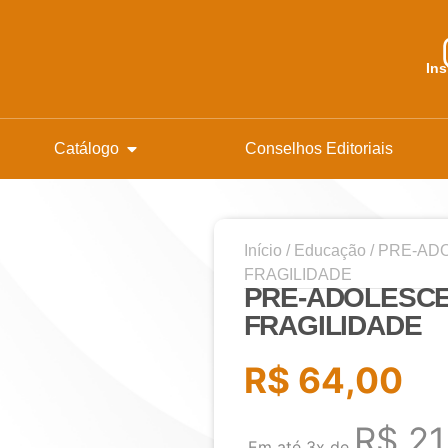
In
Catálogo
Conselhos Editoriais
Início
/
Educação
/ PRE-AD
FRAGILIDADE
PRE-ADOLESCE
FRAGILIDADE
R$
64,00
R$
21
Em até 3x de