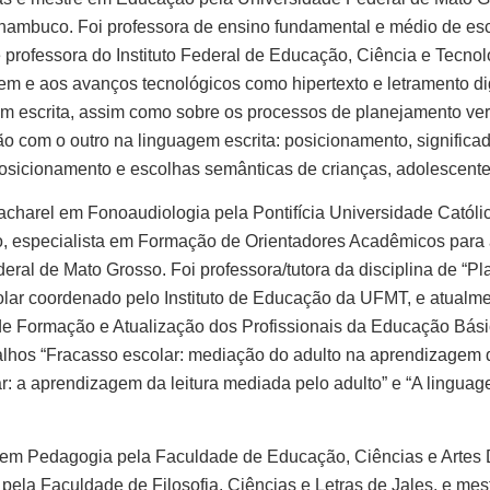
nambuco. Foi professora de ensino fundamental e médio de esco
 professora do Instituto Federal de Educação, Ciência e Tecn
m e aos avanços tecnológicos como hipertexto e letramento dig
m escrita, assim como sobre os processos de planejamento verba
o com o outro na linguagem escrita: posicionamento, significad
posicionamento e escolhas semânticas de crianças, adolescentes
charel em Fonoaudiologia pela Pontifícia Universidade Catól
o, especialista em Formação de Orientadores Acadêmicos para
al de Mato Grosso. Foi professora/tutora da disciplina de “Pl
ar coordenado pelo Instituto de Educação da UFMT, e atualmen
 de Formação e Atualização dos Profissionais da Educação B
lhos “Fracasso escolar: mediação do adulto na aprendizagem da
lar: a aprendizagem da leitura mediada pelo adulto” e “A lingu
 em Pedagogia pela Faculdade de Educação, Ciências e Artes
 pela Faculdade de Filosofia, Ciências e Letras de Jales, e m