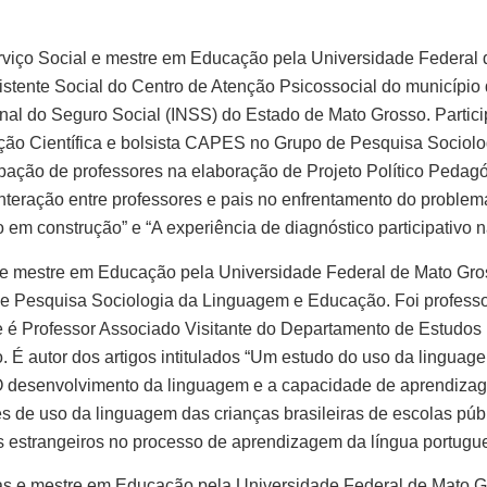
viço Social e mestre em Educação pela Universidade Federal d
stente Social do Centro de Atenção Psicossocial do município 
ional do Seguro Social (INSS) do Estado de Mato Grosso. Partic
iação Científica e bolsista CAPES no Grupo de Pesquisa Sociol
cipação de professores na elaboração de Projeto Político Pedag
interação entre professores e pais no enfrentamento do problem
o em construção” e “A experiência de diagnóstico participativo
e mestre em Educação pela Universidade Federal de Mato Grosso,
 Pesquisa Sociologia da Linguagem e Educação. Foi professor
te é Professor Associado Visitante do Departamento de Estudo
. É autor dos artigos intitulados “Um estudo do uso da linguag
“O desenvolvimento da linguagem e a capacidade de aprendizag
 de uso da linguagem das crianças brasileiras de escolas públ
s estrangeiros no processo de aprendizagem da língua portugu
ras e mestre em Educação pela Universidade Federal de Mato G