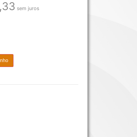
,33
sem juros
inho