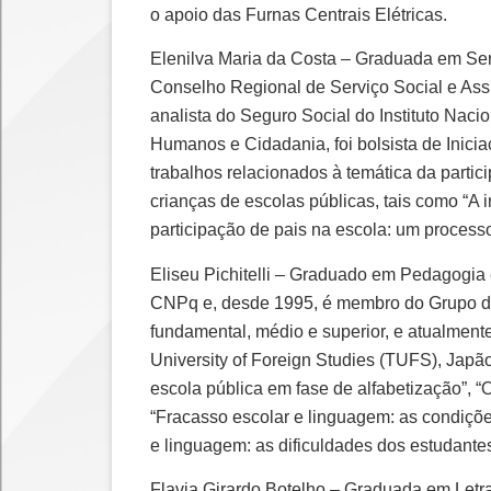
o apoio das Furnas Centrais Elétricas.
Elenilva Maria da Costa – Graduada em Ser
Conselho Regional de Serviço Social e Assi
analista do Seguro Social do Instituto Nac
Humanos e Cidadania, foi bolsista de Inic
trabalhos relacionados à temática da parti
crianças de escolas públicas, tais como “A 
participação de pais na escola: um process
Eliseu Pichitelli – Graduado em Pedagogia 
CNPq e, desde 1995, é membro do Grupo de
fundamental, médio e superior, e atualmen
University of Foreign Studies (TUFS), Japão
escola pública em fase de alfabetização”, 
“Fracasso escolar e linguagem: as condições
e linguagem: as dificuldades dos estudante
Flavia Girardo Botelho – Graduada em Let