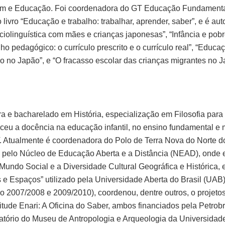
em e Educação. Foi coordenadora do GT Educação Fundamenta
vro “Educação e trabalho: trabalhar, aprender, saber”, e é autor
iolinguística com mães e crianças japonesas”, “Infância e pobre
ho pedagógico: o currículo prescrito e o currículo real”, “Educa
o no Japão”, e “O fracasso escolar das crianças migrantes no J
ra e bacharelado em História, especialização em Filosofia par
eu a docência na educação infantil, no ensino fundamental e m
. Atualmente é coordenadora do Polo de Terra Nova do Norte 
m, pelo Núcleo de Educação Aberta e a Distância (NEAD), onde e
Mundo Social e a Diversidade Cultural Geográfica e Histórica, 
s e Espaços” utilizado pela Universidade Aberta do Brasil (UA
07/2008 e 2009/2010), coordenou, dentre outros, o projetos
ude Enari: A Oficina do Saber, ambos financiados pela Petrob
tório do Museu de Antropologia e Arqueologia da Universidad