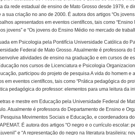
va da rede estadual de ensino de Mato Grosso desde 1979, e di
 sua criação no ano de 2000. É autora dos artigos “Os jovens
abalhos apresentados em eventos científicos, tais como “Ensino
os jovens” e “Os jovens do Ensino Médio no mercado de trabal
ada em Psicologia pela Pontifícia Universidade Católica do Pa
rsidade Federal de Mato Grosso. Atualmente é professora do 
envolve atividades de ensino na graduação e em cursos de esp
 Educação nos cursos de Licenciatura e Psicologia Organizaci
cação, participou do projeto de pesquisa A vida do homem e a
s em eventos científicos, tais como “Prática pedagógica do pro
prática pedagógica do professor: elementos para uma leitura da i
Letras e mestre em Educação pela Universidade Federal de Ma
aulo. Atualmente é professora do Departamento de Ensino e Or
Pesquisa Movimentos Sociais e Educação, e coordenadora do pr
FAPEMAT. É autora dos artigos “O negro e o currículo escolar: 
o-juvenil” e “A representação do negro na literatura brasileira: n