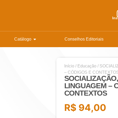
In
Catálogo
Conselhos Editoriais
Início
/
Educação
/ SOCIAL
– CÓDIGOS E CONTEXTO
SOCIALIZAÇÃO
LINGUAGEM – 
CONTEXTOS
R$
94,00