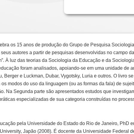
lebra os 15 anos de produção do Grupo de Pesquisa Sociologi
seus autores a partir de pesquisas desenvolvidas no campo da
m”. À luz das teorias da Sociologia da Educação e da Sociolog
a educação foram analisados, apoiando-se em uma unidade de an
u, Berger e Luckman, Dubar, Vygotsky, Luria e outros. O livro s
am os modos do uso da linguagem (ou as formas da fala) de suje
ção. Na Segunda parte são apresentados estudos que investigam
ráticas especializadas de sua categoria construídas no process
ucação pela Universidade do Estado do Rio de Janeiro, PhD e
University, Japão (2008). É docente da Universidade Federal 