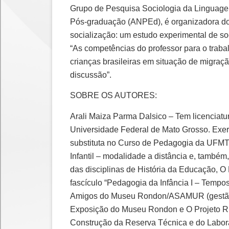
Grupo de Pesquisa Sociologia da Linguag
Pós-graduação (ANPEd), é organizadora do li
socialização: um estudo experimental de soc
“As competências do professor para o trabal
crianças brasileiras em situação de migraçã
discussão”.
SOBRE OS AUTORES:
Arali Maiza Parma Dalsico – Tem licenciatu
Universidade Federal de Mato Grosso. Exerc
substituta no Curso de Pedagogia da UFMT
Infantil – modalidade a distância e, també
das disciplinas de História da Educação, O 
fascículo “Pedagogia da Infância I – Tempo
Amigos do Museu Rondon/ASAMUR (gestão 20
Exposição do Museu Rondon e O Projeto Rit
Construção da Reserva Técnica e do Labora