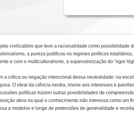
jeto civilizatório que teve a racionalidade como possibilidad
colonialismo, a pureza justificou os regimes políticos totalitári
erente e com o multiculturalismo, a supervalorização do “rigor ló
em a crítica ou negação intencional dessa neutralidade: na escol
sa. O ideal da ciência neutra, imune aos interesses e paixões 
scussões políticas trazem outras possibilidades de compreens
osição ativa na qual o conhecimento não interessa como um fi
a a modelos e longe de pretensões de generalidade e receitas 