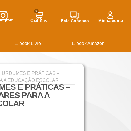
0
stagram
Carrinho
Minha conta
Fale Conosco
E-book Livre
E-book Amazon
, URDUMES E PRÁTICAS –
A A EDUCAÇÃO ESCOLAR
MES E PRÁTICAS –
ARES PARA A
COLAR