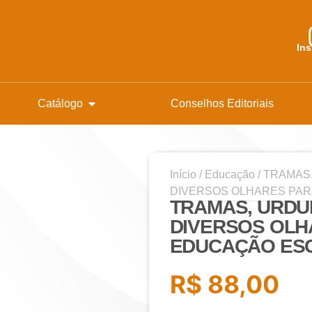
In
Catálogo
Conselhos Editoriais
Início
/
Educação
/ TRAMAS
DIVERSOS OLHARES PAR
TRAMAS, URDU
DIVERSOS OLH
EDUCAÇÃO ES
R$
88,00