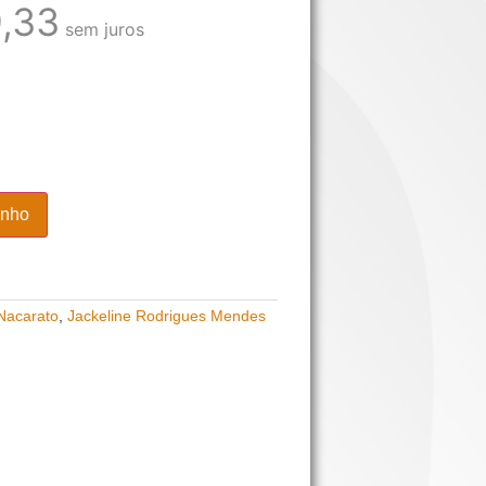
,33
sem juros
inho
Nacarato
,
Jackeline Rodrigues Mendes