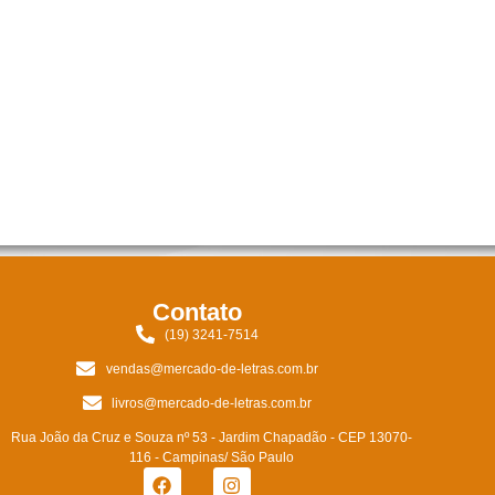
Contato
(19) 3241-7514
vendas@mercado-de-letras.com.br
livros@mercado-de-letras.com.br
Rua João da Cruz e Souza nº 53 - Jardim Chapadão - CEP 13070-
116 - Campinas/ São Paulo