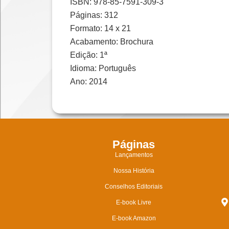
ISBN: 978-85-7591-309-3
Páginas: 312
Formato: 14 x 21
Acabamento: Brochura
Edição: 1ª
Idioma: Português
Ano: 2014
Páginas
Lançamentos
Nossa História
Conselhos Editoriais
E-book Livre
E-book Amazon