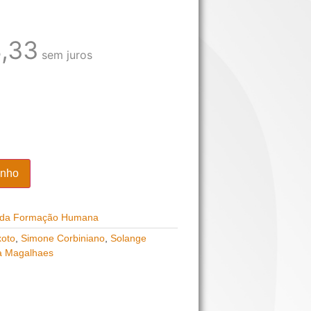
,33
sem juros
inho
 da Formação Humana
xoto
,
Simone Corbiniano
,
Solange
ra Magalhaes