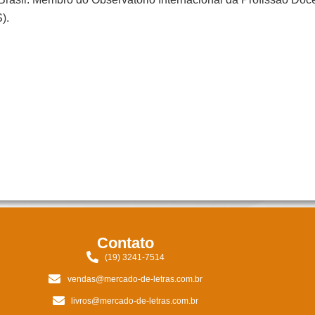
).
Contato
(19) 3241-7514
vendas@mercado-de-letras.com.br
livros@mercado-de-letras.com.br