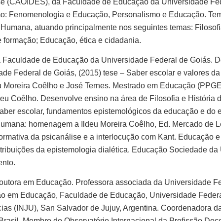
 (CAOIDES), da Faculdade de Educação da Universidade Feder
omo: Fenomenologia e Educação, Personalismo e Educação. Tem 
Humana, atuando principalmente nos seguintes temas: Filosofi
formação; Educação, ética e cidadania.
a Faculdade de Educação da Universidade Federal de Goiás.
 Federal de Goiás, (2015) tese – Saber escolar e valores da r
deu Moreira Coêlho e José Ternes. Mestrado em Educação (PP
eu Coêlho. Desenvolve ensino na área de Filosofia e História
aber escolar, fundamentos epistemológicos da educação e do en
o humana: homenagem a Ildeu Moreira Coêlho, Ed. Mercado de Le
rmativa da psicanálise e a interlocução com Kant. Educação e
ntribuições da epistemologia dialética. Educação Sociedade da
ento.
outora em Educação. Professora associada da Universidade Fe
 em Educação, Faculdade de Educação, Universidade Federal 
as (INJU), San Salvador de Jujuy, Argentina. Coordenadora 
Brasil. Membro do Observatório Internacional da Profissão D