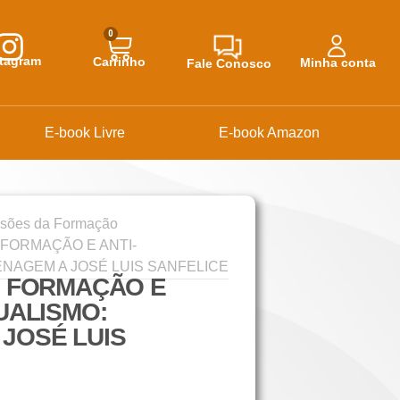
0
stagram
Carrinho
Minha conta
Fale Conosco
E-book Livre
E-book Amazon
sões da Formação
 FORMAÇÃO E ANTI-
NAGEM A JOSÉ LUIS SANFELICE
, FORMAÇÃO E
UALISMO:
JOSÉ LUIS