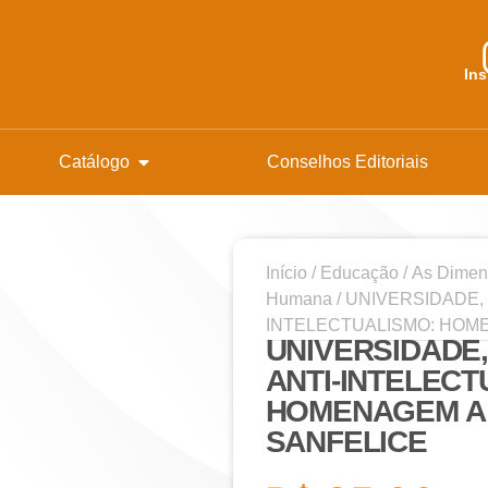
In
Catálogo
Conselhos Editoriais
Início
/
Educação
/
As Dimen
Humana
/ UNIVERSIDADE,
INTELECTUALISMO: HOME
UNIVERSIDADE
ANTI-INTELECT
HOMENAGEM A 
SANFELICE