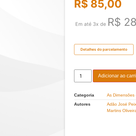
R$
85,00
R$
28
Em até 3x de
Detalhes do parcelamento
Adicionar ao carr
Categoria
As Dimensões
Autores
Adão José Pei
Martins Olivei