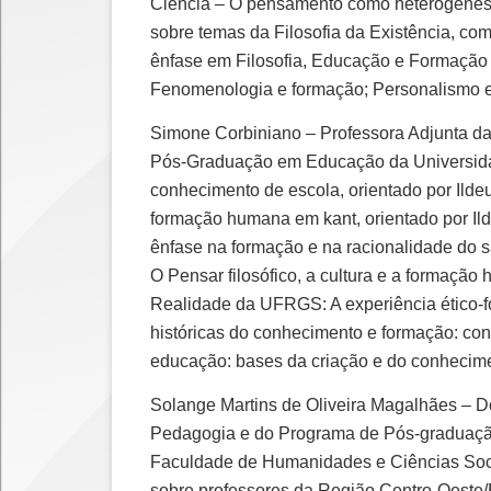
Ciência – O pensamento como heterogênese
sobre temas da Filosofia da Existência, c
ênfase em Filosofia, Educação e Formação 
Fenomenologia e formação; Personalismo e 
Simone Corbiniano – Professora Adjunta d
Pós-Graduação em Educação da Universidade
conhecimento de escola, orientado por Il
formação humana em kant, orientado por Ild
ênfase na formação e na racionalidade do s
O Pensar filosófico, a cultura e a formaçã
Realidade da UFRGS: A experiência ético-fo
históricas do conhecimento e formação: co
educação: bases da criação e do conhecim
Solange Martins de Oliveira Magalhães – D
Pedagogia e do Programa de Pós-graduação
Faculdade de Humanidades e Ciências Soci
sobre professores da Região Centro-Oeste/