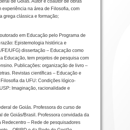
al de Goiás. Autor e coautor de obras
experiência na área de Filosofia, com
a grega clássica e formação;
 Doutorado em Educação pelo Programa de
azão: Epistemologia histórica e
GE/FE/UFG) dissertação – Educação como
 da Educação, tem projetos de pesquisa com
sino. Publicações: organização de livro –
tras. Revistas científicas – Educação e
 Filosofia da UFU: Condições lógico-
 USP: Imaginação, racionalidade e
deral de Goiás. Professora do curso de
de Goiás/Brasil. Professora convidada da
da Redecentro – Rede de pesquisadores
ocente – OBIPD e da Rede de Gestão