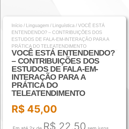
Início
/
Linguagem
/
Linguística
/ VOCÊ ESTÁ
ENTENDENDO? – CONTRIBUIÇÕES DOS
ESTUDOS DE FALA-EM-INTERAÇÃO PARA A
PRÁTICA DO TELEATENDIMENTO
VOCÊ ESTÁ ENTENDENDO?
– CONTRIBUIÇÕES DOS
ESTUDOS DE FALA-EM-
INTERAÇÃO PARA A
PRÁTICA DO
TELEATENDIMENTO
R$
45,00
R$
22,50
Em até 2x de
sem juros