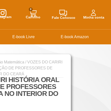
0
stagram
Carrinho
Minha conta
Fale Conosco
E-book Livre
E-book Amazon
o Matemática
/ VOZES DO CARIRI
AÇÃO DE PROFESSORES DE
OR DO CEARÁ
RI HISTÓRIA ORAL
DE PROFESSORES
 NO INTERIOR DO