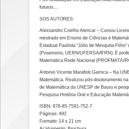
futuros…
SOS AUTORES:
Alexsandro Coelho Alencar – Cursou Licen
mestrado em Ensino de Ciências e Matemát
Estadual Paulista “Júlio de Mesquita Filh
(Posensino, UERN/UFERSA/IFRN). É profes
Matemática Rede Nacional (PROFMAT/UR
Antonio Vicente Marafioti Garnica – Na U
Matemática. Realizou pós-doutoramento na I
de Matemática da UNESP de Bauru e pesqui
Pesquisa História Oral e Educação Matemá
ISBN: 978-85-7591-752-7
Páginas: 492
Formato: 14 x 21 cm
Acabamento: Brochura