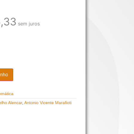
,33
sem juros
inho
emática
lho Alencar
,
Antonio Vicente Marafioti