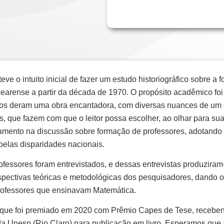
teve o intuito inicial de fazer um estudo historiográfico sobre 
arense a partir da década de 1970. O propósito acadêmico foi 
 nos deram uma obra encantadora, com diversas nuances de um c
oais, que fazem com que o leitor possa escolher, ao olhar para s
ocamento na discussão sobre formação de professores, adotando
elas disparidades nacionais.
rofessores foram entrevistados, e dessas entrevistas produzir
pectivas teóricas e metodológicas dos pesquisadores, dando or
professores que ensinavam Matemática.
do que foi premiado em 2020 com Prêmio Capes de Tese, receb
nesp (Rio Claro) para publicação em livro. Esperamos que as