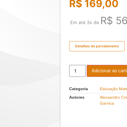
R$
169,00
R$
56
Em até 3x de
Detalhes do parcelamento
Adicionar ao carr
Categoria
Educação Mat
Autores
Alexsandro Coe
Garnica