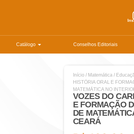
In
Catálogo
Conselhos Editoriais
Início
/
Matemática
/
Educaçã
HISTÓRIA ORAL E FORM
MATEMÁTICA NO INTERI
VOZES DO CARI
E FORMAÇÃO 
DE MATEMÁTICA
CEARÁ