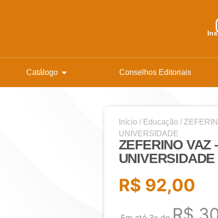
In
Catálogo
Conselhos Editoriais
Início
/
Educação
/ ZEFERIN
UNIVERSIDADE
ZEFERINO VAZ –
UNIVERSIDADE
R$
92,00
R$
30
Em até 3x de