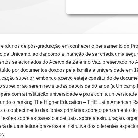
os e alunos de pós-graduação em conhecer o pensamento do Prof
to da Unicamp, ao dar corpo à intenção de ser criada uma segu
ntos selecionados do Acervo de Zeferino Vaz, preservado no A
tuído por documentos doados pela família à universidade em 
cação superior, embora o acervo esteja constituído de document
o superior ao serem revisitadas depois de 50 anos (a Unicamp 
 para com a instituição universidade e para com a universidade 
gundo o ranking The Higher Education – THE Latin American Ra
res o conhecimento das fontes primárias sobre o pensamento do
 reflexões sobre as bases conceituais, sobre a estruturação, or
ciará de uma leitura prazerosa e instrutiva dos diferentes aspec
r.