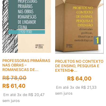
PROFESSORAS PRIMÁRIAS
PROJETOS NO CONTEXTO
NAS OBRAS –
DE ENSINO, PESQUISA E
ROMANESCAS DE...
EXTENS�...
R$
78,00
R$
64,00
R$
61,40
Em até 3x de
R$
21,33
sem juros
Em até 3x de
R$
20,47
sem juros