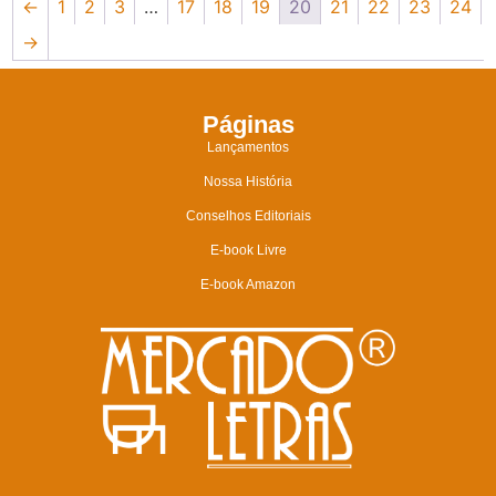
←
1
2
3
…
17
18
19
20
21
22
23
24
→
Páginas
Lançamentos
Nossa História
Conselhos Editoriais
E-book Livre
E-book Amazon