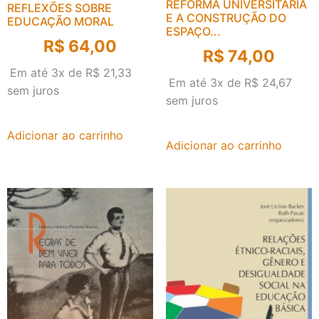
REFORMA UNIVERSITÁRIA
REFLEXÕES SOBRE
E A CONSTRUÇÃO DO
EDUCAÇÃO MORAL
ESPAÇO...
R$
64,00
R$
74,00
Em até 3x de
R$
21,33
Em até 3x de
R$
24,67
sem juros
sem juros
Adicionar ao carrinho
Adicionar ao carrinho