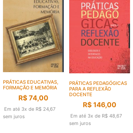
PRÁTICAS EDUCATIVAS,
PRÁTICAS PEDAGÓGICAS
FORMAÇÃO E MEMÓRIA
PARA A REFLEXÃO
DOCENTE
R$
74,00
R$
146,00
Em até 3x de
R$
24,67
Em até 3x de
R$
48,67
sem juros
sem juros