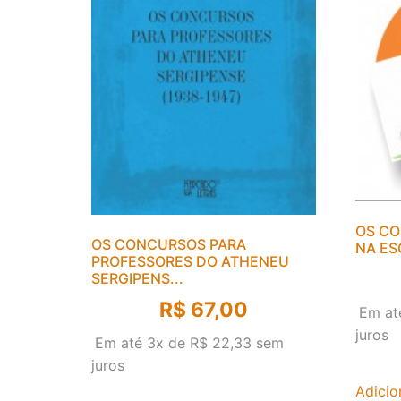
OS CO
OS CONCURSOS PARA
NA ESC
PROFESSORES DO ATHENEU
SERGIPENS...
R$
67,00
Em at
juros
Em até 3x de
R$
22,33
sem
juros
Adicio