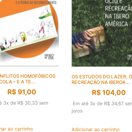
NFLITOS HOMOFÓBICOS
OS ESTUDOS DO LAZER, Ó
OLA – E A TE...
RECREAÇÃO NA IBEROA...
R$
91,00
R$
104,00
é 3x de
R$
30,33
sem
Em até 3x de
R$
34,67
se
juros
nar ao carrinho
Adicionar ao carrinho