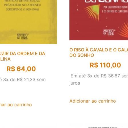
O RISO À CAVALO E O GA
UZIR DA ORDEM E DA
DO SONHO
PLINA
R$
110,00
R$
64,00
Em até 3x de
R$
36,67
se
é 3x de
R$
21,33
sem
juros
Adicionar ao carrinho
nar ao carrinho