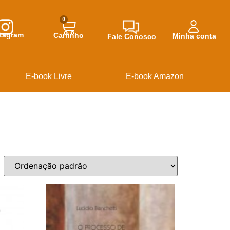
0
stagram
Carrinho
Minha conta
Fale Conosco
E-book Livre
E-book Amazon