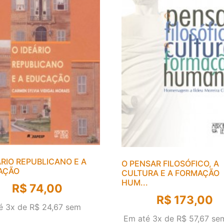
ÁRIO REPUBLICANO E A
O PENSAR FILOSÓFICO, A
AÇÃO
CULTURA E A FORMAÇÃO
HUM...
R$
74,00
R$
173,00
é 3x de
R$
24,67
sem
Em até 3x de
R$
57,67
se