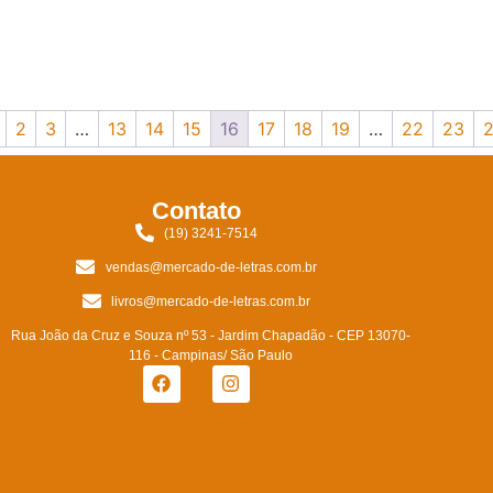
2
3
…
13
14
15
16
17
18
19
…
22
23
Contato
(19) 3241-7514
vendas@mercado-de-letras.com.br
livros@mercado-de-letras.com.br
Rua João da Cruz e Souza nº 53 - Jardim Chapadão - CEP 13070-
116 - Campinas/ São Paulo