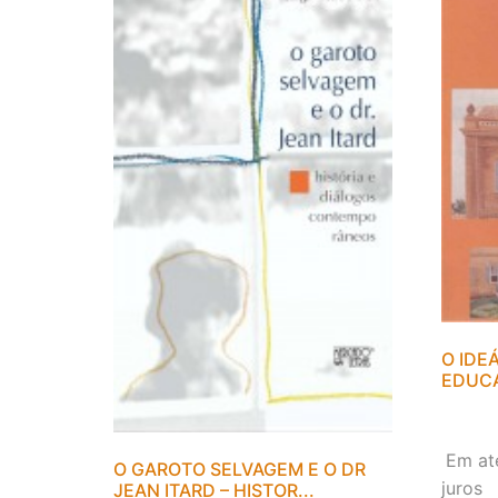
O IDE
EDUC
Em at
O GAROTO SELVAGEM E O DR
juros
JEAN ITARD – HISTOR...