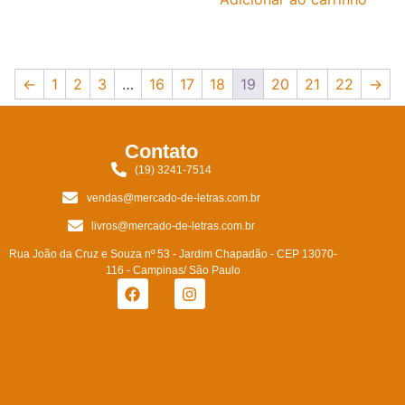
←
1
2
3
…
16
17
18
19
20
21
22
→
Contato
(19) 3241-7514
vendas@mercado-de-letras.com.br
livros@mercado-de-letras.com.br
Rua João da Cruz e Souza nº 53 - Jardim Chapadão - CEP 13070-
116 - Campinas/ São Paulo