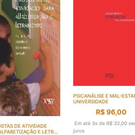
PSICANÁLISE E MAL-ESTA
UNIVERSIDADE
R$
96,00
Em até 3x de
R$
32,00
se
STAS DE ATIVIDADE
juros
ALFABETIZAÇÃO E LETR...