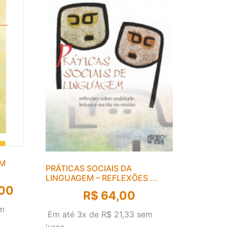
EM
PRÁTICAS SOCIAIS DA
LINGUAGEM – REFLEXÕES ...
00
R$
64,00
m
Em até 3x de
R$
21,33
sem
juros