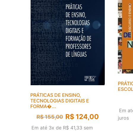
PRÁTI
ESCO
PRÁTICAS DE ENSINO,
TECNOLOGIAS DIGITAIS E
FORMA�...
Em at
R$
124,00
R$
155,00
juros
Em até 3x de
R$
41,33
sem