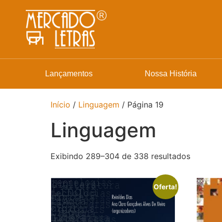
Lançamentos
Nossa História
Início
/
Linguagem
/ Página 19
Linguagem
Exibindo 289–304 de 338 resultados
Oferta!