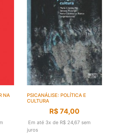
R NA
PSICANÁLISE: POLÍTICA E
CULTURA
R$
74,00
m
Em até 3x de
R$
24,67
sem
juros