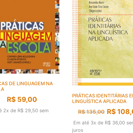
CAS DE LINGUAGEM NA
LA
PRÁTICAS IDENTITÁRIAS 
R$
59,00
LINGUÍSTICA APLICADA
R$
108,
é 2x de
R$
29,50
sem
R$
135,00
Em até 3x de
R$
36,00
se
juros