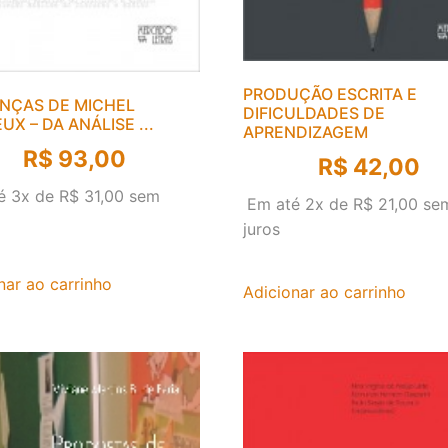
PRODUÇÃO ESCRITA E
NÇAS DE MICHEL
DIFICULDADES DE
X – DA ANÁLISE ...
APRENDIZAGEM
R$
93,00
R$
42,00
é 3x de
R$
31,00
sem
Em até 2x de
R$
21,00
se
juros
nar ao carrinho
Adicionar ao carrinho