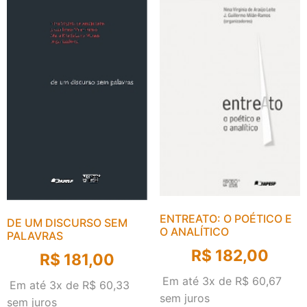
ENTREATO: O POÉTICO E
DE UM DISCURSO SEM
O ANALÍTICO
PALAVRAS
R$
182,00
R$
181,00
Em até 3x de
R$
60,67
Em até 3x de
R$
60,33
sem juros
sem juros