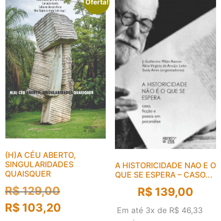
Oferta!
(H)A CÉU ABERTO,
SINGULARIDADES
A HISTORICIDADE NAO E O
QUAISQUER
QUE SE ESPERA – CASO...
R$
129,00
R$
139,00
R$
103,20
Em até 3x de
R$
46,33