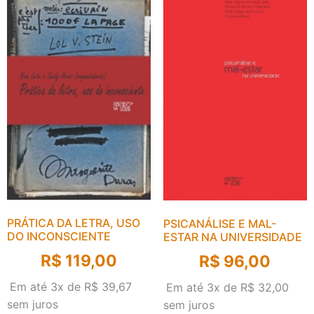
PRÁTICA DA LETRA, USO
PSICANÁLISE E MAL-
DO INCONSCIENTE
ESTAR NA UNIVERSIDADE
R$
119,00
R$
96,00
Em até 3x de
R$
39,67
Em até 3x de
R$
32,00
sem juros
sem juros