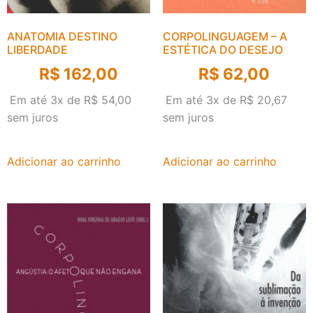
ANATOMIA DESTINO
CORPOLINGUAGEM – A
LIBERDADE
ESTÉTICA DO DESEJO
R$
162,00
R$
62,00
Em até 3x de
R$
54,00
Em até 3x de
R$
20,67
sem juros
sem juros
Adicionar ao carrinho
Adicionar ao carrinho