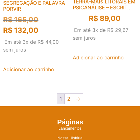
TERRA-MAR: LITORAIS EM
SEGREGAÇÃO E PALAVRA
PSICANÁLISE – ESCRIT...
PORVIR
R$
89,00
R$
165,00
R$
132,00
Em até 3x de
R$
29,67
sem juros
Em até 3x de
R$
44,00
sem juros
Adicionar ao carrinho
Adicionar ao carrinho
1
2
→
Páginas
Lançamentos
Nossa História