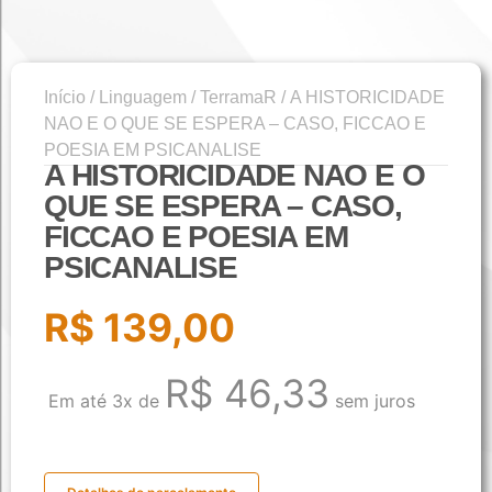
Início
/
Linguagem
/
TerramaR
/ A HISTORICIDADE
NAO E O QUE SE ESPERA – CASO, FICCAO E
POESIA EM PSICANALISE
A HISTORICIDADE NAO E O
QUE SE ESPERA – CASO,
FICCAO E POESIA EM
PSICANALISE
R$
139,00
R$
46,33
Em até 3x de
sem juros