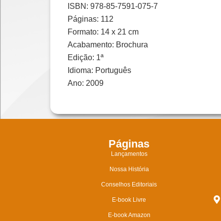
ISBN: 978-85-7591-075-7
Páginas: 112
Formato: 14 x 21 cm
Acabamento: Brochura
Edição: 1ª
Idioma: Português
Ano: 2009
Páginas
Lançamentos
Nossa História
Conselhos Editoriais
E-book Livre
E-book Amazon