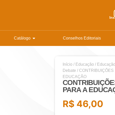
In
Catálogo
Conselhos Editoriais
Início
/
Educação
/
Educação
Debate
/ CONTRIBUIÇÕES 
EDUCAÇÃO
CONTRIBUIÇÕE
PARA A EDUCA
R$
46,00