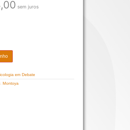
,00
sem juros
inho
icologia em Debate
D. Montoya