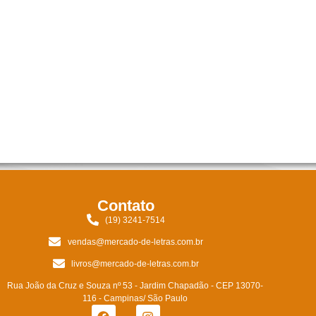
Contato
(19) 3241-7514
vendas@mercado-de-letras.com.br
livros@mercado-de-letras.com.br
Rua João da Cruz e Souza nº 53 - Jardim Chapadão - CEP 13070-
116 - Campinas/ São Paulo