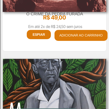
O CRIME DA PEDRA FURADA
R$
49,00
Em até 2x de
R$
24,50
sem juros
ESPIAR
ADICIONAR AO CARRINHO