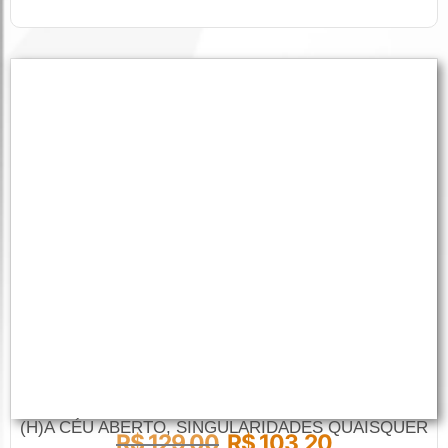
(H)A CÉU ABERTO, SINGULARIDADES QUAISQUER
R$
129,00
R$
103,20