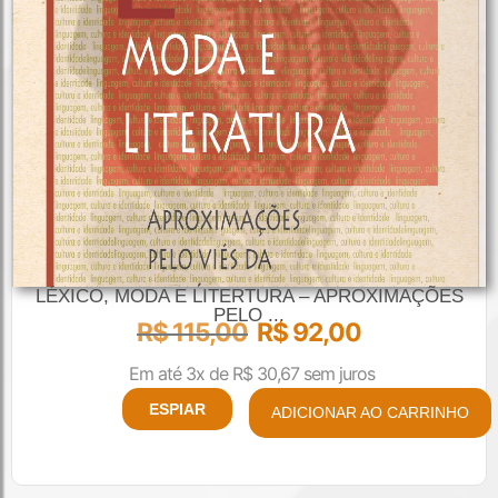
LÉXICO, MODA E LITERTURA – APROXIMAÇÕES
PELO ...
R$
115,00
R$
92,00
Em até 3x de
R$
30,67
sem juros
ESPIAR
ADICIONAR AO CARRINHO