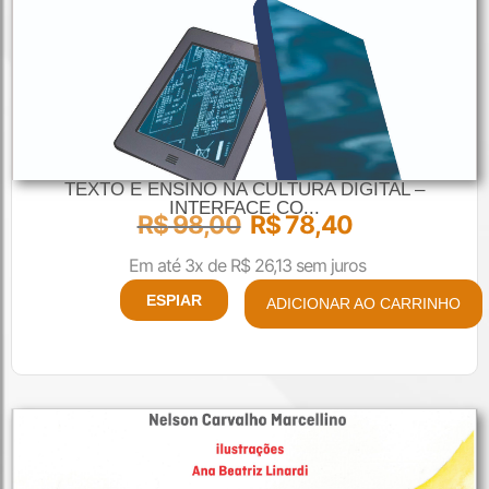
TEXTO E ENSINO NA CULTURA DIGITAL –
INTERFACE CO...
R$
98,00
R$
78,40
Em até 3x de
R$
26,13
sem juros
ESPIAR
ADICIONAR AO CARRINHO