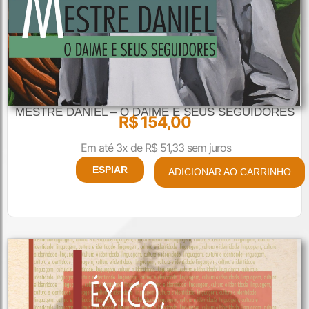
MESTRE DANIEL – O DAIME E SEUS SEGUIDORES
R$
154,00
Em até 3x de
R$
51,33
sem juros
ESPIAR
ADICIONAR AO CARRINHO