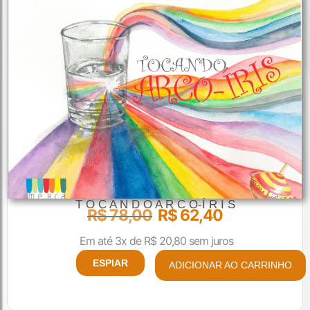
T O C A N D O A R C O-Í R I S
R$
78,00
R$
62,40
Em até 3x de
R$
20,80
sem juros
ESPIAR
ADICIONAR AO CARRINHO